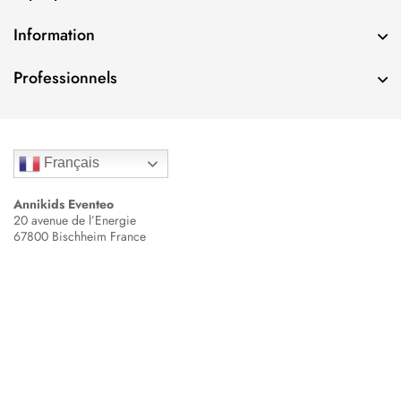
i
l
Information
*
Professionnels
Français
Annikids Eventeo
20 avenue de l’Energie
67800 Bischheim France