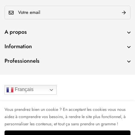
E
m
a
A propos
i
l
Information
*
Professionnels
Français
Annikids Eventeo
20 avenue de l’Energie
Vous prendrez bien un cookie ? En acceptant les cookies vous nous
67800 Bischheim France
aidez à comprendre vos besoins, à rendre le site plus fonctionnel, à
personnaliser les contenus, et tout ça sans prendre un gramme !